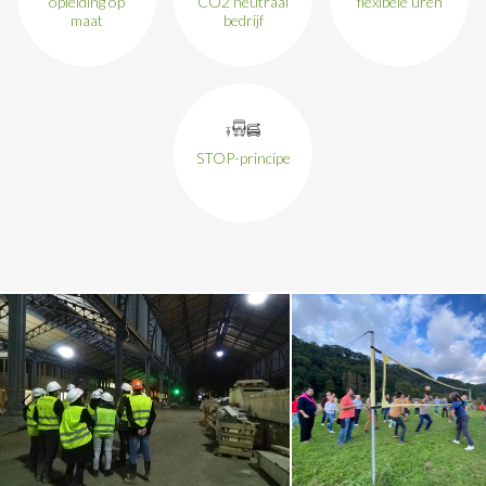
opleiding op
CO2 neutraal
flexibele uren
maat
bedrijf
STOP-principe